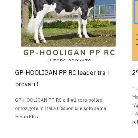
GP-HOOLIGAN PP RC leader tra i
2°
provati !
"L
Me
GP-HOOLIGAN PP RC è il #1 toro polled
"A
omozigote in Italia ! Disponibile solo seme
- 
HeiferPlus.
re