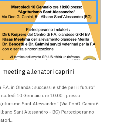
 meeting allenatori caprini
a F.A. in Olanda : successi e sfide per il futuro"
rcoledì 10 Gennaio ore 10:00 , presso
griturismo Sant Alessandro" (Via DonG. Canini 6
Albano Sant'Alessandro - BG) Parteciperanno
latori…