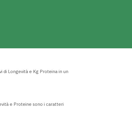
ein stava aspettando con 12 generazioni VG o
Next
EX!
vi di Longevità e Kg Proteina in un
ità e Proteine sono i caratteri