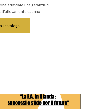
one artificiale una garanzia di
 dell’allevamento caprino
a i cataloghi