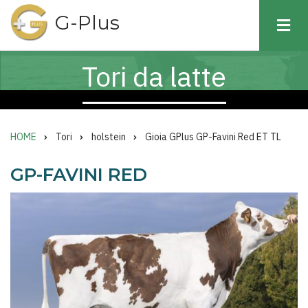
Salta
G-Plus
al
contenuto
Tori da latte
principale
HOME
Tori
holstein
Gioia GPlus GP-Favini Red ET TL
GP-FAVINI RED