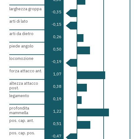
larghezza groppa
-0,35
arti di lato
-0,15
arti da dietro
0,26
piede angolo
0,50
locomozione
-0,19
forza attacco ant.
1,07
altezza attacco
0,38
post.
legamento
0,19
profondita
1,22
mammella
pos. cap. ant.
0,51
pos. cap. pos.
-0,47