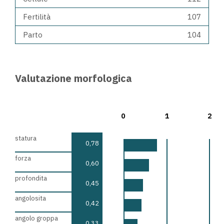
Fertilità
107
Parto
104
Valutazione morfologica
0
1
2
statura
0,78
forza
0,60
profondita
0,45
angolosita
0,42
angolo groppa
0,33